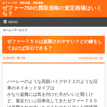
ゼファー750 買取相場 買取価格
ゼファー750の買取価格の査定相場はいく
ら？
MENU
ホーム
» アーカイブ
ゼファー７５０は盗難されやすい？どの鍵をし
ておけば安心できる？
目安時間：
約 7分
2016年10月14日（金）
ハーレーのような高額バイクやＺ２のような旧
車のネイキッドタイプは
かなり盗難には気を付けた方がいいと聞くけ
ど、最近だいぶ旧車化してきたゼファー７５０