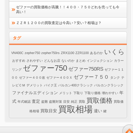
ゼファーの買取価格が高騰！！４００・７５０どれを売っても今
高い！
ＺＺＲ１２００の買取査定は今高い？安い？相場は？
タグ
いくら
VN400C
zepher750
zepher750rs
ZRX1100
ZZR1100
あるのか
おすすめ
されやすい
どんなお店
ないのか
まとめ
インジェクション
カラー
ゼファー750
ゼファー750RS
リング
ゼファー１１
ゼファー７５０
００
ゼファー４００改
ゼファー４００Ｘ
タンク
テ
レビＣＭ
デメリット
バイク王
バルカン400クラシック
バルカンクラシック
ファイナルエディション
年
メリット
下取り
下取り価格
壊れやすい
買取価格
式
査定
年式確認
盗難
盗難対策
目安
純正
買取
買取価
買取相場
買取目安
違い
格相場
鍵