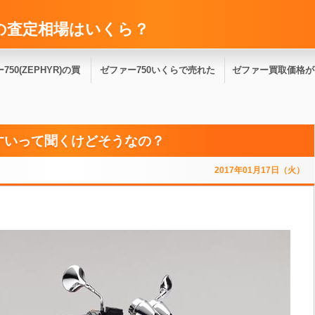
格の査定相場はいくら？
750(ZEPHYR)の買
ゼファー750いくらで売れた
ゼファー買取価格が
の査定相場はいくらく
らいいほうなのか？
４００・７５０どれ
すいって聞くけどそうなの？
らいか？
も今高い！20
2017年01月17日（火）