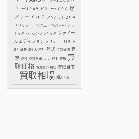
ゼファー１１００
ゼ
ゼ
ファー４００改
ゼファー４００Ｘ
ファー７５０
タンク
テレビＣＭ
デメリット
バイク王
バルカン400クラ
ファイナ
シック
バルカンクラシック
ルエディション
メリット
下取り
下
年式
査
取り価格
壊れやすい
年式確認
買
定
盗難
盗難対策
目安
純正
買取
取価格
買取目安
買取価格相場
買取相場
違い
鍵