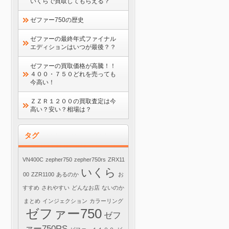
いくらで買取してもらえる？
ゼファー750の歴史
ゼファーの最終年式ファイナル
エディションはいつが最後？？
ゼファーの買取価格が高騰！！
４００・７５０どれを売っても
今高い！
ＺＺＲ１２００の買取査定は今
高い？安い？相場は？
タグ
VN400C
zepher750
zepher750rs
ZRX11
いくら
00
ZZR1100
あるのか
お
すすめ
されやすい
どんなお店
ないのか
まとめ
インジェクション
カラーリング
ゼファー750
ゼフ
ァー750RS